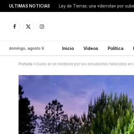
ULTIMAS NOTICIAS
Ley de Tierras: una «derrota» por sube
Facebook
X
Instagram
(Twitter)
domingo, agosto 9
Inicio
Videos
Política
Portada
»
Duelo en el nordeste por los estudiantes fallecidos en 