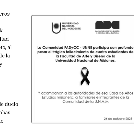
meros
la
ltad
o, al
e la
y
de duelo
ambas
to