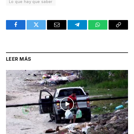
Lo que hay que saber
Facebook
Twitter
Email
Telegram
WhatsApp
Copy
Link
LEER MÁS