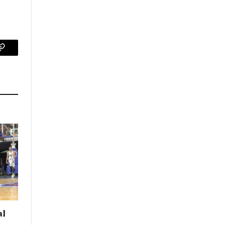
p
Copy
Link
al