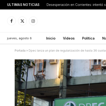
ULTIMAS NOTICIAS
Facebook
X
Instagram
(Twitter)
jueves, agosto 6
Inicio
Videos
Política
N
Portada
»
Dpec lanza un plan de regularización de hasta 36 cuotas