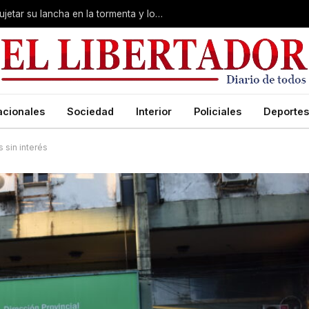
Desesperación en Corrientes: intentó sujetar su lancha en la tormenta y lo arrastró el río
acionales
Sociedad
Interior
Policiales
Deportes
 sin interés