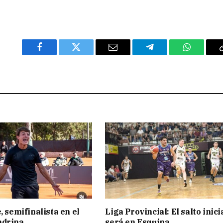
Facebook
Twitter
Email
Telegram
WhatsAp
, semifinalista en el
Liga Provincial: El salto inici
ndrina
será en Esquina