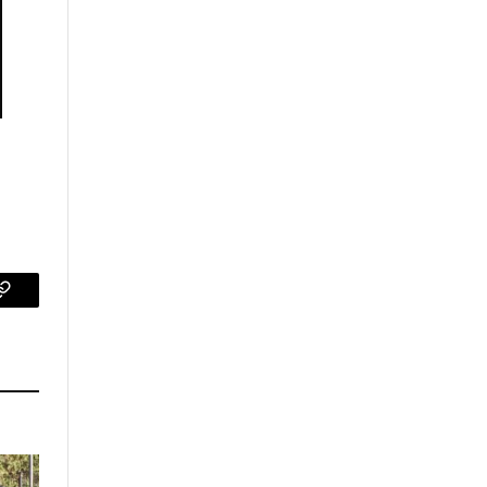
p
Copy
Link