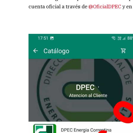
cuenta oficial a través de
@OficialDPEC
y en