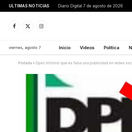
ULTIMAS NOTICIAS
Diario Digital 7 de agosto de 2026
Facebook
X
Instagram
(Twitter)
viernes, agosto 7
Inicio
Videos
Política
N
Portada
»
Dpec informó que es falsa una publicidad en redes soc