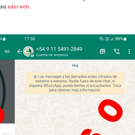
 su
sitio web
.