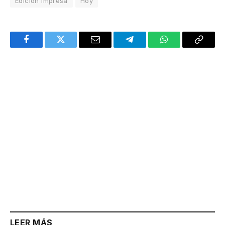
Edición Impresa
Hoy
Facebook
Twitter
Email
Telegram
WhatsApp
Copy
Link
LEER MÁS