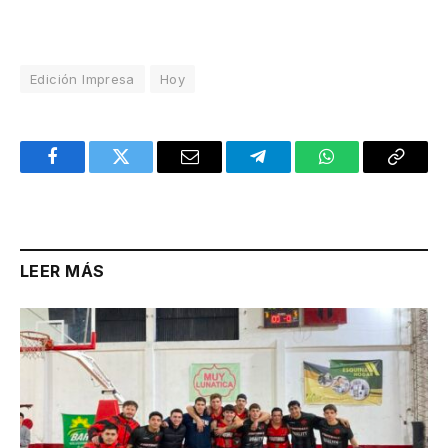
Edición Impresa
Hoy
Facebook
Twitter
Email
Telegram
WhatsApp
Copy
Link
LEER MÁS