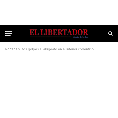
Portada
»
Dos golpes al abigeato en el Interior correntino