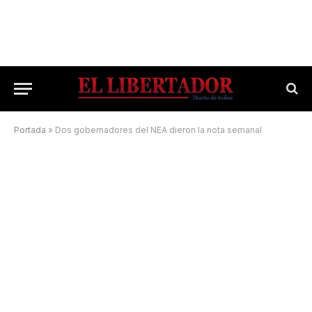
Portada
»
Dos gobernadores del NEA dieron la nota semanal