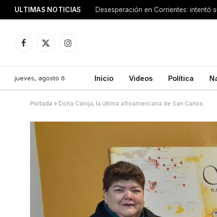
ULTIMAS NOTICIAS
Facebook
X
Instagram
(Twitter)
jueves, agosto 6
Inicio
Videos
Política
N
Portada
»
Doña Caloja, la última afroamericana de San Carlos