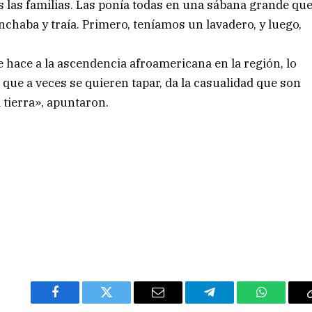
as las familias. Las ponía todas en una sábana grande qu
nchaba y traía. Primero, teníamos un lavadero, y luego,
se hace a la ascendencia afroamericana en la región, lo
que a veces se quieren tapar, da la casualidad que son
 tierra», apuntaron.
Facebook
Twitter
Email
Telegram
WhatsAp