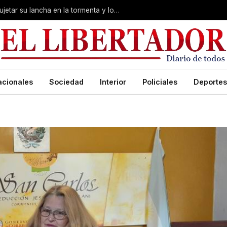
Desesperación en Corrientes: intentó sujetar su lancha en la tormenta y lo arrastró el río
acionales
Sociedad
Interior
Policiales
Deportes