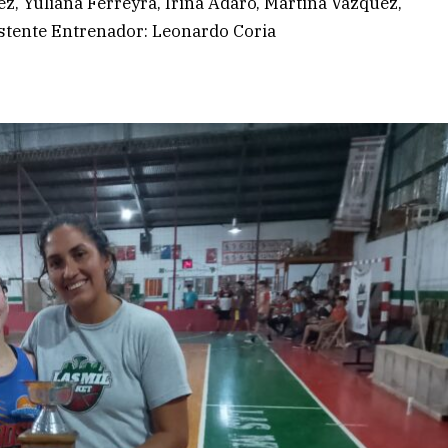
ez, Yuliana Ferreyra, Irina Adaro, Martina Vázquez,
istente Entrenador: Leonardo Coria