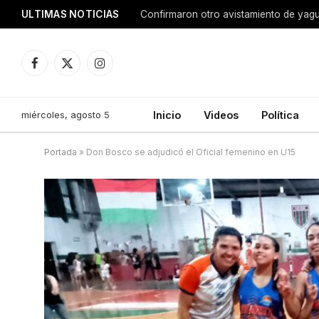
ULTIMAS NOTICIAS
Confirmaron otro avistamiento de ya
Facebook
X
Instagram
(Twitter)
miércoles, agosto 5
Inicio
Videos
Política
Portada
»
Don Bosco se adjudicó el Oficial femenino en U15