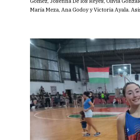
Gómez, Josefina De los Reyes, Olivia Gonzál
María Meza, Ana Godoy y Victoria Ayala. As