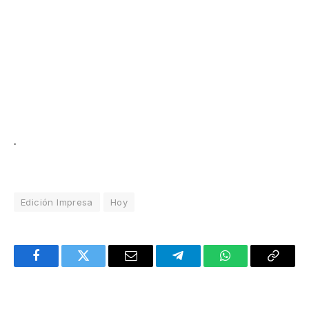
.
Edición Impresa
Hoy
Facebook
Twitter
Email
Telegram
WhatsApp
Copy
Link