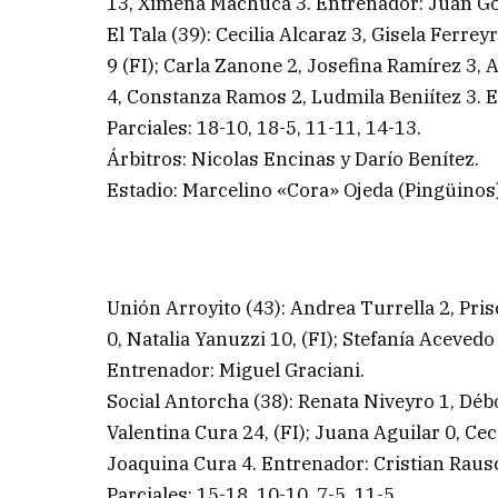
13, Ximena Machuca 3. Entrenador: Juan Go
El Tala (39): Cecilia Alcaraz 3, Gisela Ferr
9 (FI); Carla Zanone 2, Josefina Ramírez 3, 
4, Constanza Ramos 2, Ludmila Beniítez 3. 
Parciales: 18-10, 18-5, 11-11, 14-13.
Árbitros: Nicolas Encinas y Darío Benítez.
Estadio: Marcelino «Cora» Ojeda (Pingüinos
Unión Arroyito (43): Andrea Turrella 2, Pr
0, Natalia Yanuzzi 10, (FI); Stefanía Acevedo
Entrenador: Miguel Graciani.
Social Antorcha (38): Renata Niveyro 1, Déb
Valentina Cura 24, (FI); Juana Aguilar 0, Cec
Joaquina Cura 4. Entrenador: Cristian Raus
Parciales: 15-18, 10-10, 7-5, 11-5.