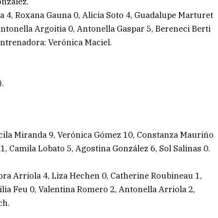
nzález.
eyra 4, Roxana Gauna 0, Alicia Soto 4, Guadalupe Marturet
Antonella Argoitia 0, Antonella Gaspar 5, Bereneci Berti
Entrenadora: Verónica Maciel.
).
iscila Miranda 9, Verónica Gómez 10, Constanza Mauriño
 1, Camila Lobato 5, Agostina González 6, Sol Salinas 0.
ora Arriola 4, Liza Hechen 0, Catherine Roubineau 1,
ilia Feu 0, Valentina Romero 2, Antonella Arriola 2,
ch.