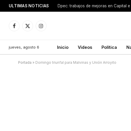
ULTIMAS NOTICIAS
Dpec: trabajos de mejoras en Capital e 
Facebook
X
Instagram
(Twitter)
jueves, agosto 6
Inicio
Videos
Política
N
Portada
»
Domingo triunfal para Malvinas y Unión Arroyito