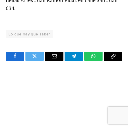
Bellas Artes Juan Ramón Vidal, en calle San Juan
634.
Lo que hay que saber
Facebook
Twitter
Email
Telegram
WhatsApp
Copy
Link