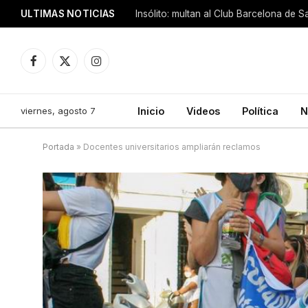
ULTIMAS NOTICIAS
Insólito: multan al Club Barcelona de 
Facebook
X
Instagram
(Twitter)
viernes, agosto 7
Inicio
Videos
Política
N
Portada
»
Docentes universitarios ampliarán reclamos