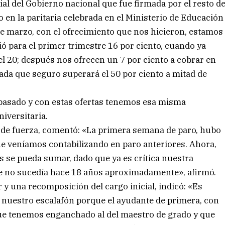
ial del Gobierno nacional que fue firmada por el resto d
o en la paritaria celebrada en el Ministerio de Educación
de marzo, con el ofrecimiento que nos hicieron, estamos
ció para el primer trimestre 16 por ciento, cuando ya
l 20; después nos ofrecen un 7 por ciento a cobrar en
imada que seguro superará el 50 por ciento a mitad de
 pasado y con estas ofertas tenemos esa misma
niversitaria.
 de fuerza, comentó: «La primera semana de paro, hubo
ue veníamos contabilizando en paro anteriores. Ahora,
se pueda sumar, dado que ya es crítica nuestra
que no sucedía hace 18 años aproximadamente», afirmó.
 y una recomposición del cargo inicial, indicó: «Es
a nuestro escalafón porque el ayudante de primera, con
que tenemos enganchado al del maestro de grado y que