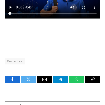
.
Recientes
Facebook
Twitter
Email
Telegram
WhatsApp
Copy
Link