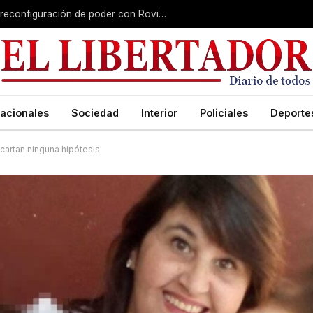
Misiones gana peso nacional en plena reconfiguración de poder con Rovira afuera
acionales
Sociedad
Interior
Policiales
Deporte
cartan ninguna hipótesis