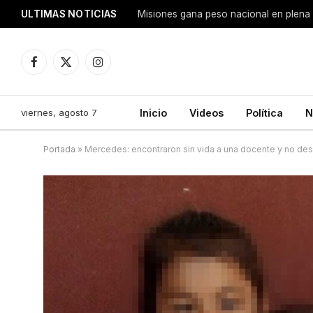
ULTIMAS NOTICIAS
Facebook
X
Instagram
(Twitter)
viernes, agosto 7
Inicio
Videos
Política
N
Portada
»
Mercedes: encontraron sin vida a una docente y no des