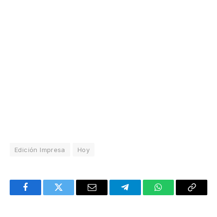
Edición Impresa
Hoy
Facebook
Twitter
Email
Telegram
WhatsApp
Copy
Link