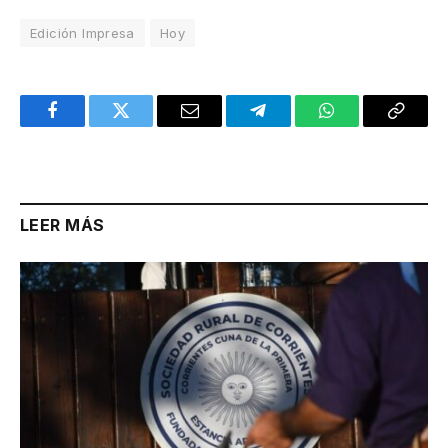
Edición Impresa
Hoy
Facebook
Twitter
Email
Telegram
WhatsApp
Copy
Link
LEER MÁS