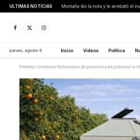
ULTIMAS NOTICIAS
Montaña dio la nota y le arrebató el i
Facebook
X
Instagram
(Twitter)
jueves, agosto 6
Inicio
Videos
Política
N
Portada
»
Diseñaron fertilizadora de precisión para potenciar la ci