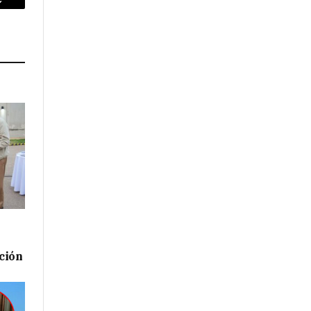
p
Copy
Link
ación