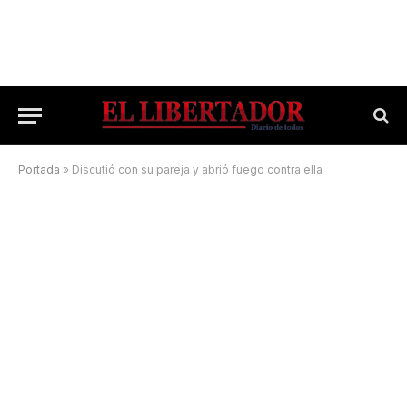
Portada
»
Discutió con su pareja y abrió fuego contra ella