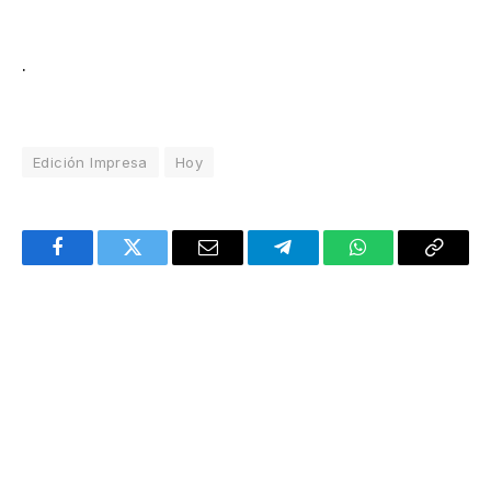
.
Edición Impresa
Hoy
Facebook
Twitter
Email
Telegram
WhatsApp
Copy
Link