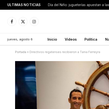
ULTIMAS NOTICIAS
Día del Niño: jugueterías apuestan a la
Facebook
X
Instagram
(Twitter)
jueves, agosto 6
Inicio
Videos
Política
N
Portada
»
Directivos regatenses recibieron a Tania Ferreyra