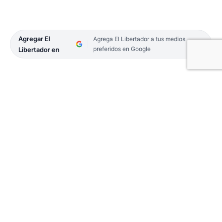
Agregar El
Agrega El Libertador a tus medios
preferidos en Google
Libertador en
El Gobierno nacional anunció un refuerzo para
trabajadores informales de $47.000 por mes a
cobrar en octubre y noviembre que será
depositado en las cuentas bancarias de los
beneficiarios
a partir del lunes 9 de octubre.
Sólo se podrá recibir el refuerzo en una CBU