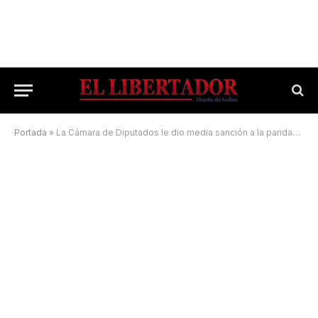
Portada
»
La Cámara de Diputados le dio media sanción a la paridad de género