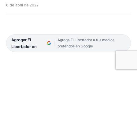
6 de abril de 2022
Agregar El
Agrega El Libertador a tus medios
preferidos en Google
Libertador en
El ministro de la cúpula judicial correntina,
Fernando Niz participó de la reunión de la
Comisión Directiva de la Junta Federal de Cortes y
Superiores Tribunales de Justicia de las