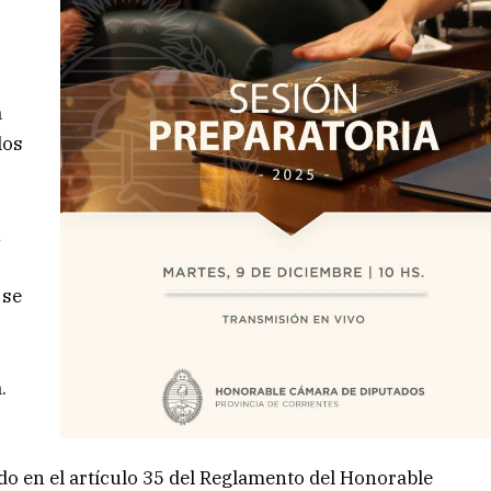
a
los
n
a
 se
.
do en el artículo 35 del Reglamento del Honorable