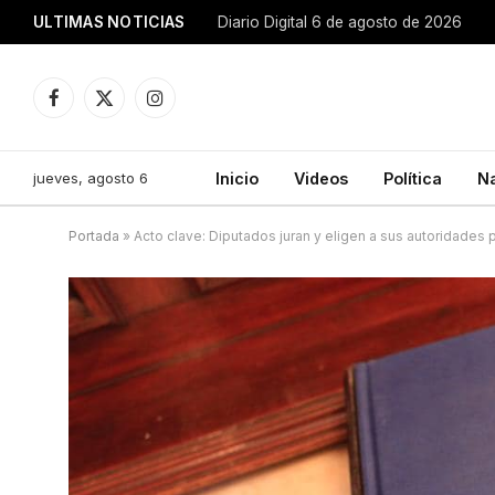
ULTIMAS NOTICIAS
Diario Digital 6 de agosto de 2026
Facebook
X
Instagram
(Twitter)
jueves, agosto 6
Inicio
Videos
Política
N
Portada
»
Acto clave: Diputados juran y eligen a sus autoridades p