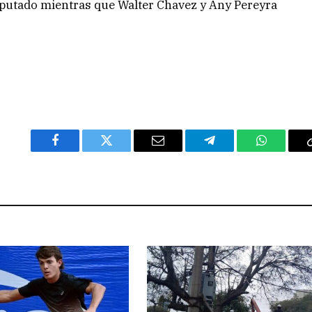
iputado mientras que Walter Chavez y Any Pereyra
Facebook
Twitter
Email
Telegram
WhatsAp