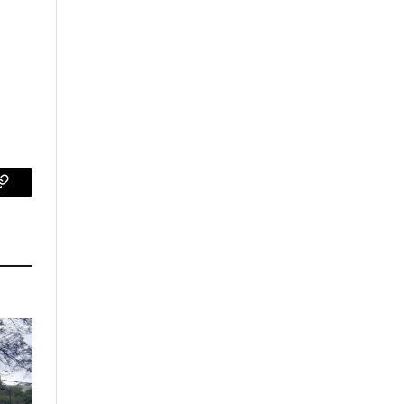
p
Copy
Link