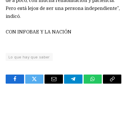
de a poco, con mucha rehabilitación y paciencia.
Pero está lejos de ser una persona independiente”,
indicó.
CON INFOBAE Y LA NACIÓN
Lo que hay que saber
Facebook
Twitter
Email
Telegram
WhatsApp
Copy
Link