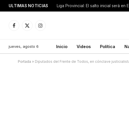
ULTIMAS NOTICIAS
Liga Provincial: El salto inicial será en
Facebook
X
Instagram
(Twitter)
jueves, agosto 6
Inicio
Videos
Política
N
Portada
»
Diputados del Frente de Todos, en cónclave justicialist