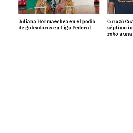
Juliana Hormaechea en el podio
Curuzú Cua
de goleadoras en Liga Federal
séptimo im
robo a una