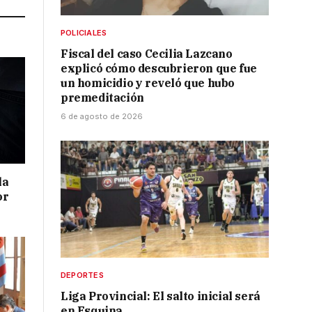
POLICIALES
Fiscal del caso Cecilia Lazcano
explicó cómo descubrieron que fue
un homicidio y reveló que hubo
premeditación
6 de agosto de 2026
la
or
DEPORTES
Liga Provincial: El salto inicial será
en Esquina