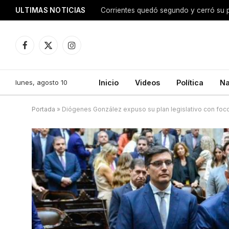
ULTIMAS NOTICIAS
Facebook
X
Instagram
(Twitter)
lunes, agosto 10
Inicio
Videos
Política
Na
Portada
»
Diógenes González expuso su plan legislativo con foco