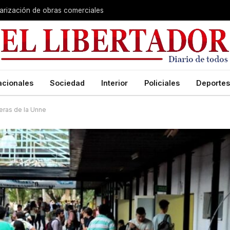
larización de obras comerciales
acionales
Sociedad
Interior
Policiales
Deportes
reras de la Unne