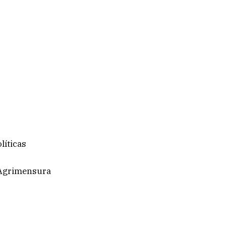
líticas
y Agrimensura