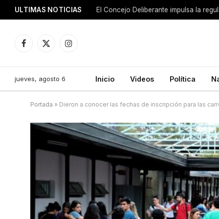
ULTIMAS NOTICIAS
El Concejo Deliberante impulsa la regu
Facebook
X
Instagram
(Twitter)
jueves, agosto 6
Inicio
Videos
Política
N
Portada
»
Dieron a conocer las fechas de inscripción para las car