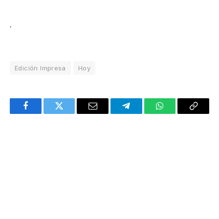
.
Edición Impresa
Hoy
Facebook
Twitter
Email
Telegram
WhatsApp
Copy
Link