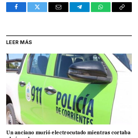
Facebook
Twitter
Email
Telegram
WhatsApp
Copy
Link
LEER MÁS
Un anciano murió electrocutado mientras cortaba