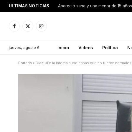
ULTIMAS NOTICIAS
Apareció sana y una menor de 15 años 
Facebook
X
Instagram
(Twitter)
jueves, agosto 6
Inicio
Videos
Política
N
Portada
»
Díaz: «En la interna hubo cosas que no fueron normales