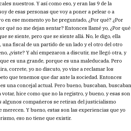
ales nuestros. Y así como eso, y eran las 9 de la
oy de esas personas que voy a poner a pelear o a
 pero en ese momento yo he preguntado, ¿Por qué? ¿Por
Por qué no me dejan sentar? Entonces llamé yo, ¿Por qué
 se siente, pero que se siente allá. No, le digo, ella
una fiscal de un partido de un lado y el otro del otro
no, ¿viste? Y ahí empezaron a discutir, me llegó otra, y
 que es una grande, porque es una maleducada. Pero
ra, correte, yo no discuto, yo vine a reclamar los
peto que tenemos que dar ante la sociedad. Entonces
y es una concejal actual. Pero bueno, buscaban, buscaba
votar, hice como que no la registro, y bueno, y esas son
es algunos compañeros se retiran del justicialismo
se merecen. Y bueno, estas son las experiencias que yo
rismo, eso no tiene que existir.