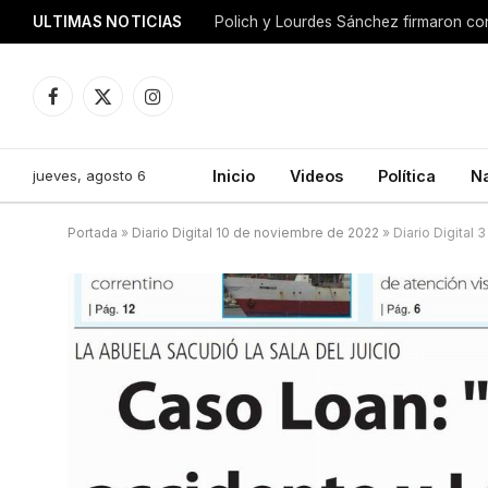
ULTIMAS NOTICIAS
Facebook
X
Instagram
(Twitter)
jueves, agosto 6
Inicio
Videos
Política
N
Portada
»
Diario Digital 10 de noviembre de 2022
»
Diario Digital 