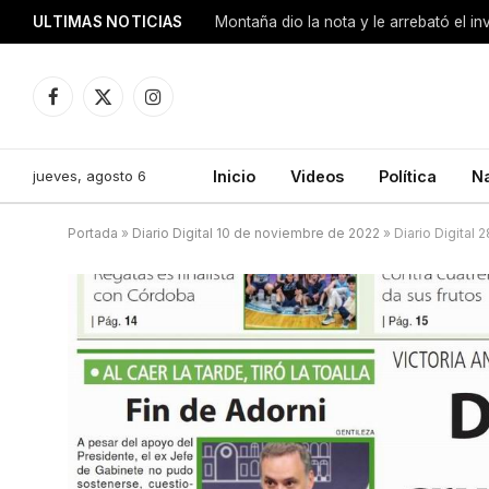
ULTIMAS NOTICIAS
Montaña dio la nota y le arrebató el i
Facebook
X
Instagram
(Twitter)
jueves, agosto 6
Inicio
Videos
Política
N
Portada
»
Diario Digital 10 de noviembre de 2022
»
Diario Digital 