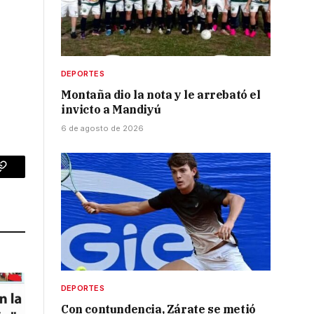
DEPORTES
Montaña dio la nota y le arrebató el
invicto a Mandiyú
6 de agosto de 2026
p
Copy
Link
DEPORTES
Con contundencia, Zárate se metió