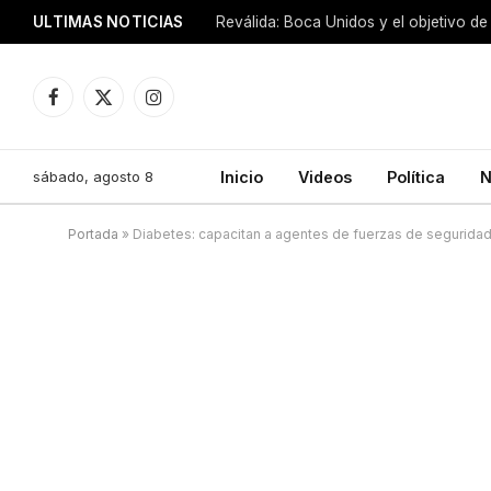
ULTIMAS NOTICIAS
Reválida: Boca Unidos y el objetivo de
Facebook
X
Instagram
(Twitter)
sábado, agosto 8
Inicio
Videos
Política
N
Portada
»
Diabetes: capacitan a agentes de fuerzas de segurida