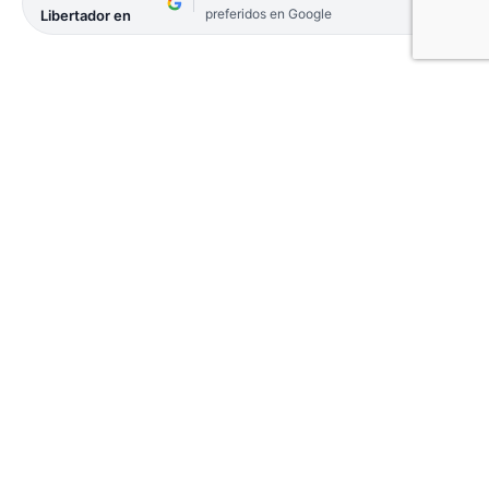
preferidos en Google
Libertador en
La Municipalidad de Corrientes comenzará a usar
Transporte Seguro, una moderna aplicación para
la fiscalización de todo tipo de transporte que
circula: como taxis, remises, de carga, escolares,
entre otros. En el marco del proceso de
modernización y ciudad inteligente, la nueva
herramienta permitirá mejorar y dinamizar los
controles que se realizan diariamente en la vía
pública.