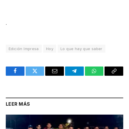
.
Edición Impresa
Hoy
Lo que hay que saber
Facebook
Twitter
Email
Telegram
WhatsApp
Copy
Link
LEER MÁS