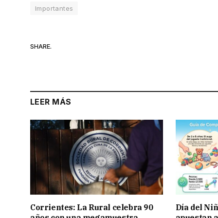
Importantes
SHARE.
LEER MÁS
Corrientes: La Rural celebra 90
Día del Ni
años con una megamuestra
apuestan a