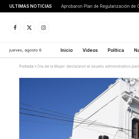
ULTIMAS NOTICIAS
Aprobaron Plan de Regularización de 
Facebook
X
Instagram
(Twitter)
jueves, agosto 6
Inicio
Videos
Política
N
Portada
»
Día de la Mujer: declararon el asueto administrativo p