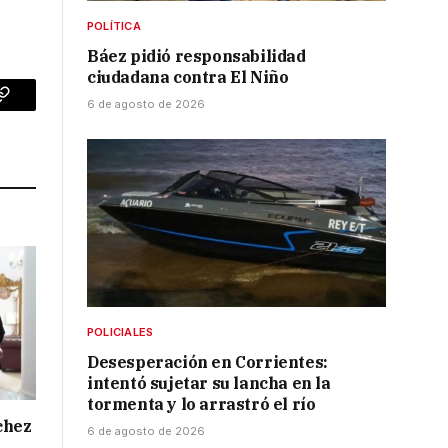
POLÍTICA
Báez pidió responsabilidad
ciudadana contra El Niño
6 de agosto de 2026
p
Copy
Link
POLICIALES
Desesperación en Corrientes:
intentó sujetar su lancha en la
tormenta y lo arrastró el río
chez
6 de agosto de 2026