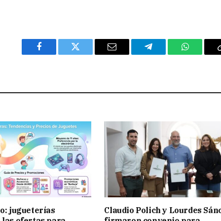
Facebook
Twitter
Email
Telegram
WhatsAp
ño: jugueterías
Claudio Polich y Lourdes Sán
 las ofertas para
firmaron convenio para