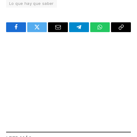
Lo que hay que saber
Facebook
Twitter
Email
Telegram
WhatsApp
Copy
Link