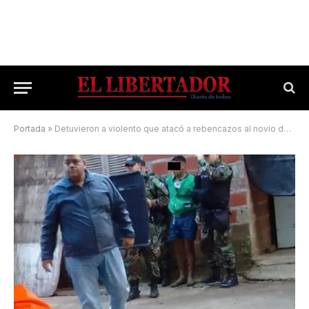
Portada
»
Detuvieron a violento que atacó a rebencazos al novio de su ex pareja