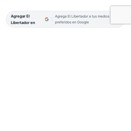
Agregar El
Agrega El Libertador a tus medios
preferidos en Google
Libertador en
La ciudad de Santo Tomé se encuentra
conmocionada por el fallecimiento de Manuela
Jaqueline Ponce, una estudiante para maestra
jardinera de 21 años que, mientras iba en moto,
f
ue atropellada por un auto en el que
narcotraficantes escapaban de la Prefectura.