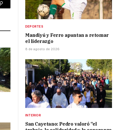
p
Copy
Link
DEPORTES
Mandiyú y Ferro apuntan a retomar
el liderazgo
8 de agosto de 2026
INTERIOR
San Cayetano: Pedro valoró “el