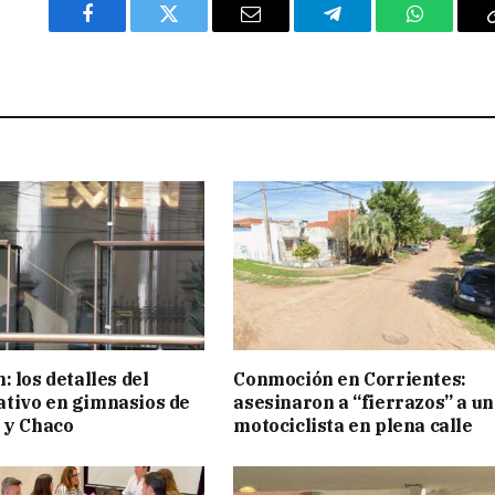
Facebook
Twitter
Email
Telegram
WhatsAp
 los detalles del
Conmoción en Corrientes:
tivo en gimnasios de
asesinaron a “fierrazos” a un
 y Chaco
motociclista en plena calle