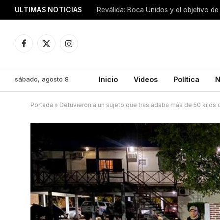
ULTIMAS NOTICIAS
Reválida: Boca Unidos y el objetivo de
Facebook
X
Instagram
(Twitter)
sábado, agosto 8
Inicio
Videos
Política
N
Portada
»
Detuvieron a un sujeto que trasladaba más de 50 kilos