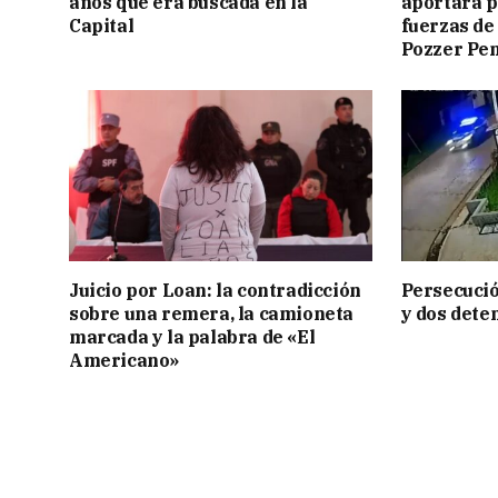
años que era buscada en la
aportará p
Capital
fuerzas de
Pozzer Pe
Juicio por Loan: la contradicción
Persecució
sobre una remera, la camioneta
y dos dete
marcada y la palabra de «El
Americano»