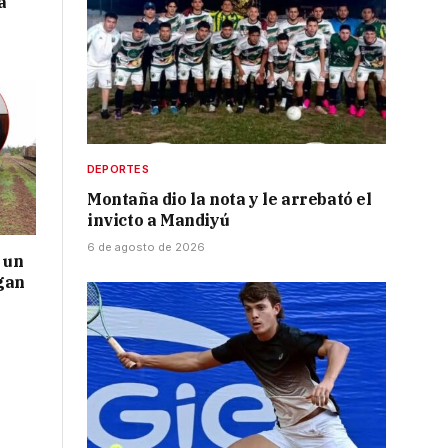
a
DEPORTES
Montaña dio la nota y le arrebató el
invicto a Mandiyú
6 de agosto de 2026
 un
gan