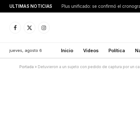
ULTIMAS NOTICIAS
Facebook
X
Instagram
(Twitter)
jueves, agosto 6
Inicio
Videos
Política
N
Portada
»
Detuvieron a un sujeto con pedido de captura por un c