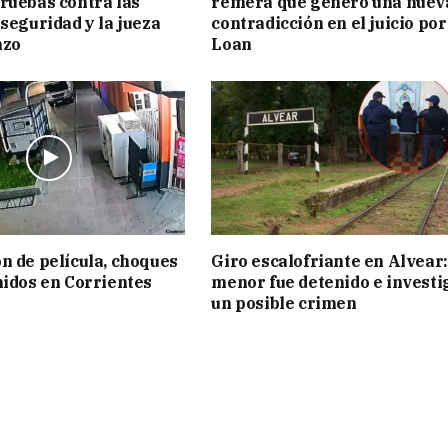
ruebas contra las
remera que generó una nuev
 seguridad y la jueza
contradicción en el juicio por
nzo
Loan
n de película, choques
Giro escalofriante en Alvear:
nidos en Corrientes
menor fue detenido e investi
un posible crimen