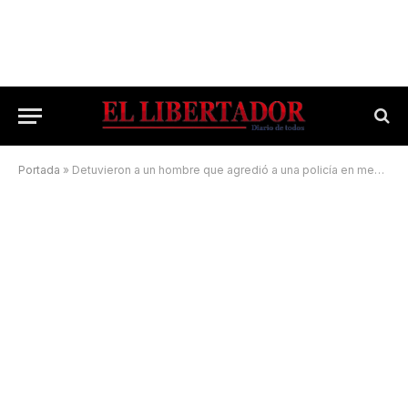
Portada
»
Detuvieron a un hombre que agredió a una policía en medio de un operativo de control vehicular