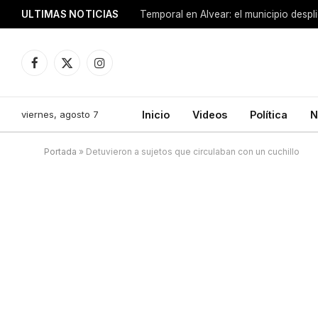
ULTIMAS NOTICIAS
Facebook
X
Instagram
(Twitter)
viernes, agosto 7
Inicio
Videos
Política
N
Portada
»
Detuvieron a sujetos que circulaban con un cuchillo