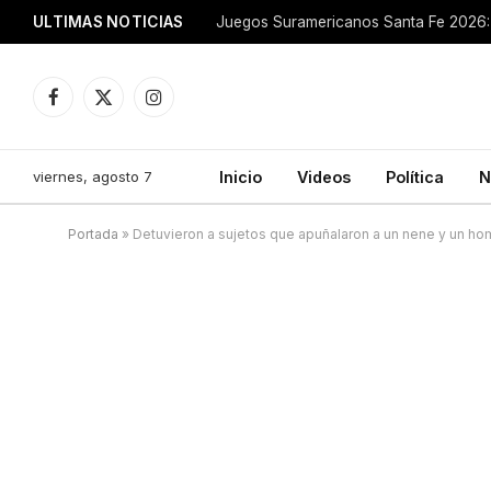
ULTIMAS NOTICIAS
Juegos Suramericanos Santa Fe 2026: 
Facebook
X
Instagram
(Twitter)
viernes, agosto 7
Inicio
Videos
Política
N
Portada
»
Detuvieron a sujetos que apuñalaron a un nene y un ho