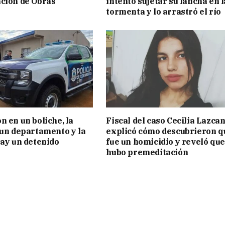
ción de Obras
intentó sujetar su lancha en l
tormenta y lo arrastró el río
n en un boliche, la
Fiscal del caso Cecilia Lazca
 un departamento y la
explicó cómo descubrieron q
hay un detenido
fue un homicidio y reveló que
hubo premeditación