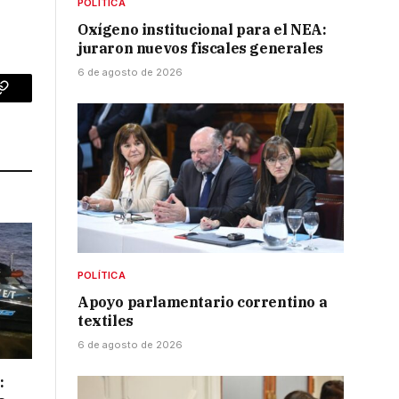
POLÍTICA
Oxígeno institucional para el NEA:
juraron nuevos fiscales generales
6 de agosto de 2026
p
Copy
Link
POLÍTICA
Apoyo parlamentario correntino a
textiles
6 de agosto de 2026
: