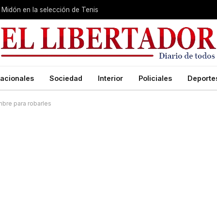
Midón en la selección de Tenis
acionales
Sociedad
Interior
Policiales
Deporte
mbre para robarles