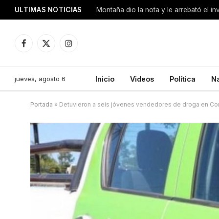
ULTIMAS NOTICIAS
Montaña dio la nota y le arrebató el i
Facebook
X
Instagram
(Twitter)
jueves, agosto 6
Inicio
Videos
Política
N
Portada
»
Detuvieron a seis jóvenes vendedores de droga en Cor