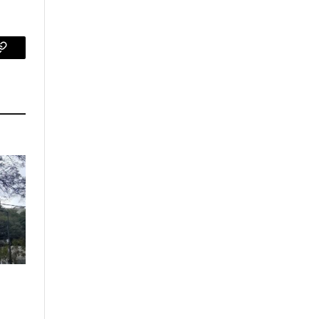
p
Copy
Link