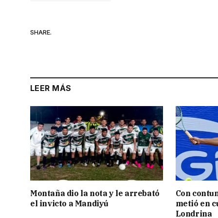
SHARE.
LEER MÁS
Montaña dio la nota y le arrebató
Con contun
el invicto a Mandiyú
metió en c
Londrina