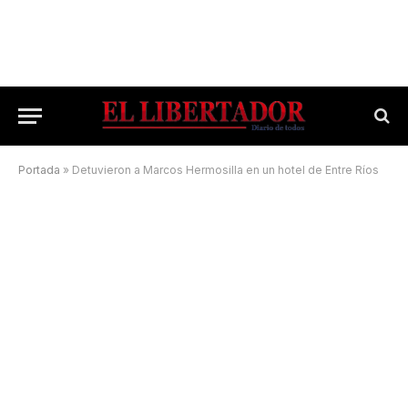
Portada
»
Detuvieron a Marcos Hermosilla en un hotel de Entre Ríos