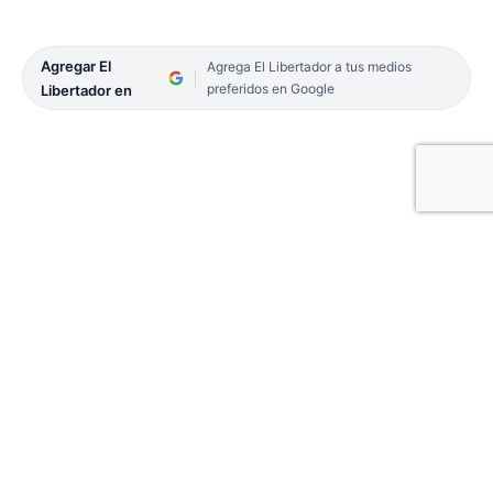
Agregar El
Agrega El Libertador a tus medios
preferidos en Google
Libertador en
Como estaba programado, el viernes por la noche
dio inicio el torneo Oficial 2023 de Primera
División de la Asociación de Básquetbol de la
Ciudad de Corrientes (Abcc), cuya fecha inicial
arrojó como saldo los triunfos de Juventus, El
Tala, Hércules y Regatas.