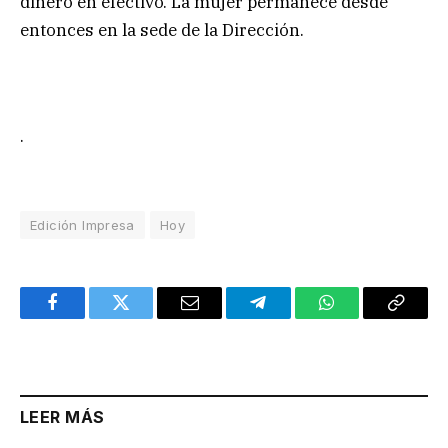
dinero en efectivo. La mujer permanece desde
entonces en la sede de la Dirección.
.
Edición Impresa
Hoy
Facebook
Twitter
Email
Telegram
WhatsApp
Copy
Link
LEER MÁS