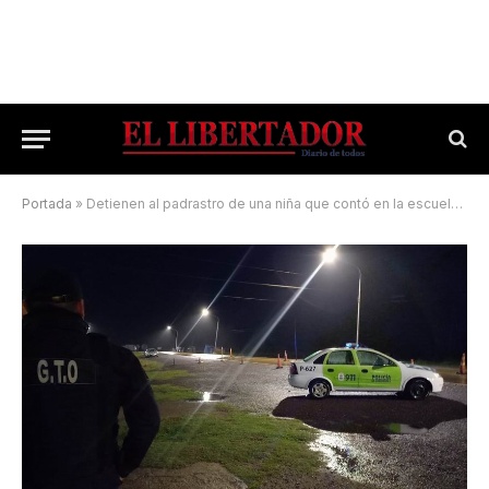
Portada
»
Detienen al padrastro de una niña que contó en la escuela que era abusada