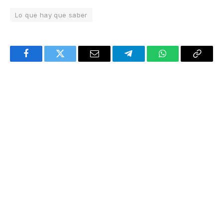
Lo que hay que saber
Facebook
Twitter
Email
Telegram
WhatsApp
Copy
Link