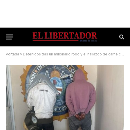
Portada
»
Detenidos tras un millonario robo y el hallazgo de carne clandestina