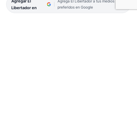
Agregar El
Agrega El Libertador a tus medios
preferidos en Google
Libertador en
Un operativo preventivo de la Policía Rural y
Ecológica de Paso de los Libres permitió
desbaratar una importante actividad de caza
furtiva al interceptar un automóvil que remolcaba
una embarcación y en el que viajaban cuatro
hombres y dos adolescentes. Los ocupantes
aseguraron que regresaban de pescar en el río
Miriñay, pero la inspección del vehículo reveló una