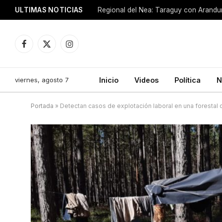
ULTIMAS NOTICIAS
Regional del Nea: Taraguy con Arandu
Facebook
X
Instagram
(Twitter)
viernes, agosto 7
Inicio
Videos
Política
N
Portada
»
Detectan casos de explotación laboral en una forestal 