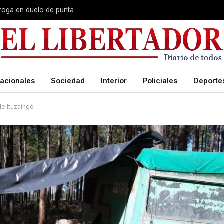
roga en duelo de punta
acionales
Sociedad
Interior
Policiales
Deporte
de Ituzaingó