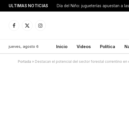
ULTIMAS NOTICIAS
Día del Niño: jugueterías apuestan a la
Facebook
X
Instagram
(Twitter)
jueves, agosto 6
Inicio
Videos
Política
N
Portada
»
Destacan el potencial del sector forestal correntino en